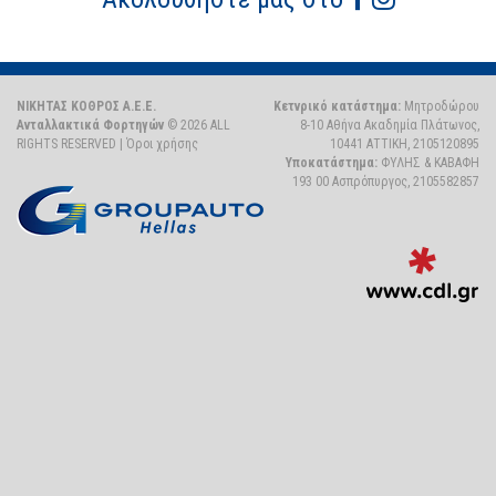
ΝΙΚΗΤΑΣ ΚΟΘΡΟΣ Α.Ε.Ε.
Κετνρικό κατάστημα:
Μητροδώρου
Ανταλλακτικά Φορτηγών
© 2026 ALL
8-10 Αθήνα Ακαδημία Πλάτωνος,
RIGHTS RESERVED |
Όροι χρήσης
10441 ΑΤΤΙΚΗ, 2105120895
Υποκατάστημα:
ΦΥΛΗΣ & ΚΑΒΑΦΗ
193 00 Ασπρόπυργος, 2105582857
Dig
Ag
-
We
ma
dig
sto
απ
την
CD