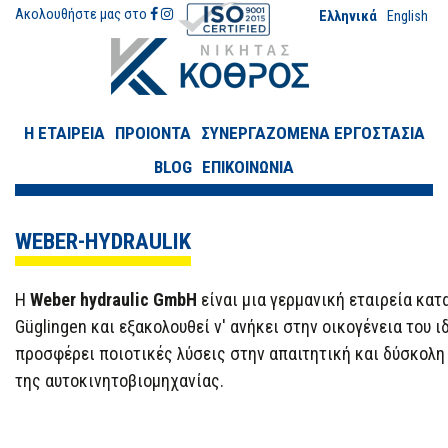
Ακολουθήστε μας στο
Ελληνικά
English
Η ΕΤΑΙΡΕΙΑ
ΠΡΟΙΟΝΤΑ
ΣΥΝΕΡΓΑΖΟΜΕΝΑ ΕΡΓΟΣΤΑΣΙΑ
BLOG
ΕΠΙΚΟΙΝΩΝΙΑ
WEBER-HYDRAULIK
Η
Weber hydraulic GmbH
είναι
μια γερμανική εταιρεία κα
Güglingen
και
εξακολουθεί ν' ανήκει
στην οικογένεια
του ι
προσφέρει ποιοτικές λύσεις
στην
απαιτητική και
δύσκολη
της αυτοκινητοβιομηχανίας.