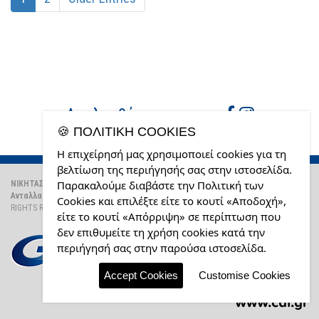
Ακολουθήστε μας στο
🍪 ΠΟΛΙΤΙΚΉ COOKIES
Η επιχείρησή μας χρησιμοποιεί cookies για τη
βελτίωση της περιήγησής σας στην ιστοσελίδα.
Παρακαλούμε διαβάστε την Πολιτική των
ΝΙΚΗΤΑΣ ΚΟΘΡΟΣ Α.Ε.Ε.
Κετνρικό κατάστημα:
Μητροδώρου
Ανταλλακτικά Φορτηγών
© 2026 ALL
8-10 Αθήνα Ακαδημία Πλάτωνος,
Cookies και επιλέξτε είτε το κουτί «Αποδοχή»,
RIGHTS RESERVED |
Όροι χρήσης
10441 ΑΤΤΙΚΗ, 2105120895
είτε το κουτί «Απόρριψη» σε περίπτωση που
Υποκατάστημα:
ΦΥΛΗΣ & ΚΑΒΑΦΗ
δεν επιθυμείτε τη χρήση cookies κατά την
193 00 Ασπρόπυργος, 2105582857
περιήγησή σας στην παρούσα ιστοσελίδα.
Accept Cookies
Customise Cookies
Dig