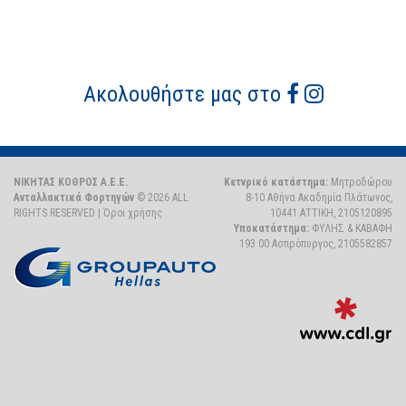
Ακολουθήστε μας στο
ΝΙΚΗΤΑΣ ΚΟΘΡΟΣ Α.Ε.Ε.
Κετνρικό κατάστημα:
Μητροδώρου
Ανταλλακτικά Φορτηγών
© 2026 ALL
8-10 Αθήνα Ακαδημία Πλάτωνος,
RIGHTS RESERVED |
Όροι χρήσης
10441 ΑΤΤΙΚΗ, 2105120895
Υποκατάστημα:
ΦΥΛΗΣ & ΚΑΒΑΦΗ
193 00 Ασπρόπυργος, 2105582857
Dig
Ag
-
We