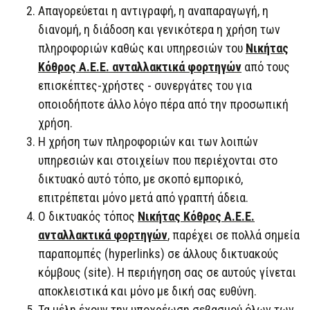
Απαγορεύεται η αντιγραφή, η αναπαραγωγή, η
διανομή, η διάδοση και γενικότερα η χρήση των
πληροφοριών καθώς και υπηρεσιών του
Νικήτας
Κόθρος Α.Ε.Ε. ανταλλακτικά φορτηγών
από τους
επισκέπτες-χρήστες - συνεργάτες του για
οποιοδήποτε άλλο λόγο πέρα από την προσωπική
χρήση.
Η χρήση των πληροφοριών και των λοιπών
υπηρεσιών και στοιχείων που περιέχονται στο
δικτυακό αυτό τόπο, με σκοπό εμπορικό,
επιτρέπεται μόνο μετά από γραπτή άδεια.
Ο δικτυακός τόπος
Νικήτας Κόθρος Α.Ε.Ε.
ανταλλακτικά φορτηγών
, παρέχει σε πολλά σημεία
παραπομπές (hyperlinks) σε άλλους δικτυακούς
κόμβους (site). Η περιήγηση σας σε αυτούς γίνεται
αποκλειστικά και μόνο με δική σας ευθύνη.
Τα μέλη έχουν την υποχρέωση σεβασμού όλων των